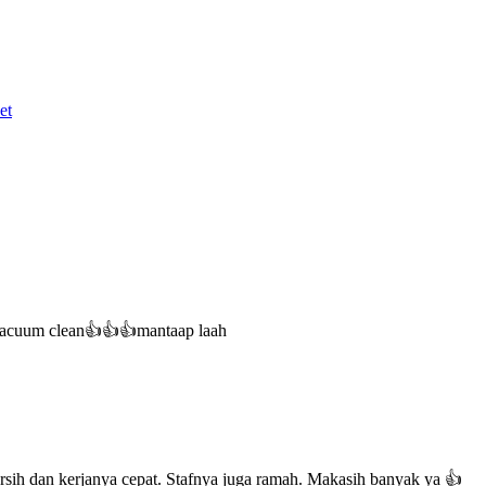
et
 ervacuum clean👍👍👍mantaap laah
ersih dan kerjanya cepat. Stafnya juga ramah. Makasih banyak ya 👍