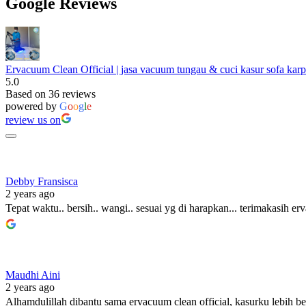
Google Reviews
Ervacuum Clean Official | jasa vacuum tungau & cuci kasur sofa karp
5.0
Based on 36 reviews
powered by
G
o
o
g
l
e
review us on
Debby Fransisca
2 years ago
Tepat waktu.. bersih.. wangi.. sesuai yg di harapkan... terimakasih
Maudhi Aini
2 years ago
Alhamdulillah dibantu sama ervacuum clean official, kasurku lebih b