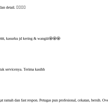
detail. 👍🏽👍🏽
tt, kasurku jd kering & wangiii🤩🤩🤩
uk servicenya. Terima kasihh
t ramah dan fast respon. Petugas pun profesional, cekatan, bersih. Ove