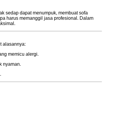
tidak sedap dapat menumpuk, membuat sofa
anpa harus memanggil jasa profesional. Dalam
aksimal.
t alasannya:
ang memicu alergi.
ak nyaman.
.