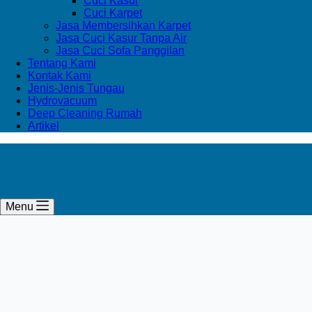
Cuci Kasur
Cuci Karpet
Jasa Membersihkan Karpet
Jasa Cuci Kasur Tanpa Air
Jasa Cuci Sofa Panggilan
Tentang Kami
Kontak Kami
Jenis-Jenis Tungau
Hydrovacuum
Deep Cleaning Rumah
Artikel
Menu