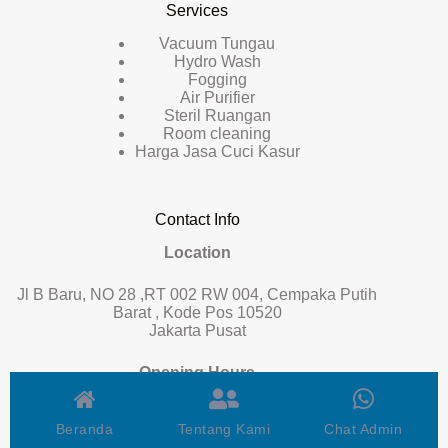
Services
Vacuum Tungau
Hydro Wash
Fogging
Air Purifier
Steril Ruangan
Room cleaning
Harga Jasa Cuci Kasur
Contact Info
Location
Jl B Baru, NO 28 ,RT 002 RW 004, Cempaka Putih
Barat , Kode Pos 10520
Jakarta Pusat
Opening Hours
7:00 AM-19:00 PM
Beranda
Tentang Kami
Chat Admin
Phone Number