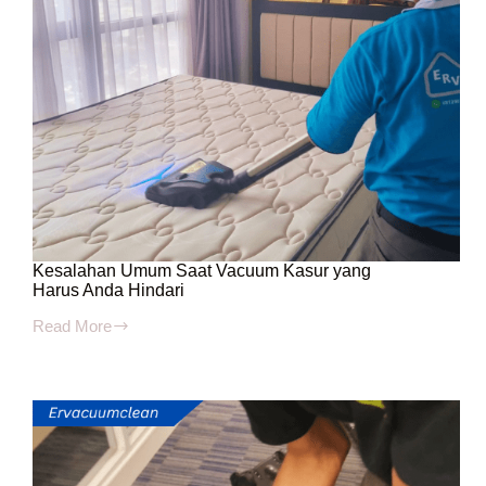
Kesalahan Umum Saat Vacuum Kasur yang
Harus Anda Hindari
Read More
Kesalahan
Umum
Saat
Vacuum
Kasur
yang
Harus
Anda
Hindari