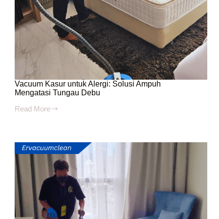
Vacuum Kasur untuk Alergi: Solusi Ampuh
Mengatasi Tungau Debu
Read More
Vacuum
Kasur
untuk
Alergi:
Solusi
Ampuh
Mengatasi
Tungau
Debu