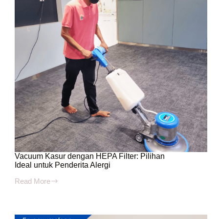
Vacuum Kasur dengan HEPA Filter: Pilihan
Ideal untuk Penderita Alergi
Read More
Vacuum
Kasur
dengan
HEPA
Filter: