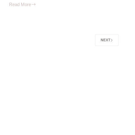
Read More
Vacuum
Kasur
Deep
Cleaning:
Cara
Membersihkan
Kasur
NEXT
hingga
Debu
Tersembunyi