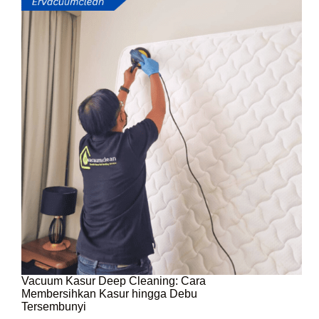
Pilihan
Ideal
untuk
Penderita
Alergi
Vacuum Kasur Deep Cleaning: Cara
Membersihkan Kasur hingga Debu
Tersembunyi