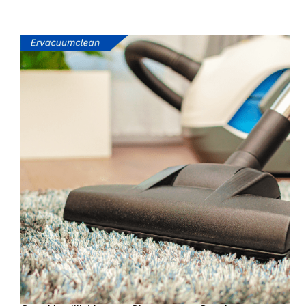
Membersihkan
Kasur
dengan
Vacuum
Cleaner
agar
Lebih
Sehat