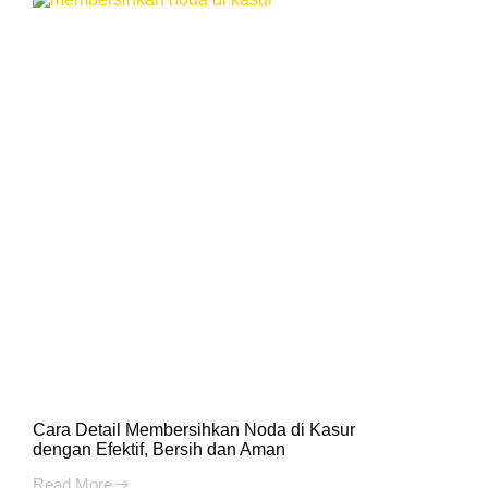
Sofa
Murah
di
Kota
Anda
dengan
Layanan
Berkualitas
Cara Detail Membersihkan Noda di Kasur
dengan Efektif, Bersih dan Aman
Read More