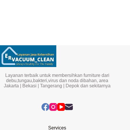
Layanan terbaik untuk membersihkan furniture dari
debu,tungau,bakteri,virus dan noda dibahan, area
Jakarta | Bekasi | Tangerang | Depok dan sekitarnya
Services