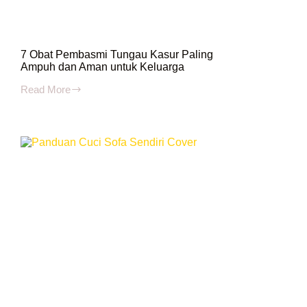
7 Obat Pembasmi Tungau Kasur Paling
Ampuh dan Aman untuk Keluarga
Read More
7
Obat
Pembasmi
Tungau
Kasur
Paling
Ampuh
dan
Aman
untuk
Keluarga