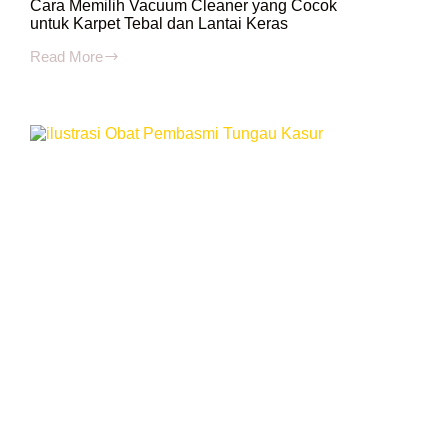
Cara Memilih Vacuum Cleaner yang Cocok
untuk Karpet Tebal dan Lantai Keras
Read More
Cara
Memilih
Vacuum
Cleaner
yang
Cocok
untuk
Karpet
Tebal
dan
Lantai
Keras