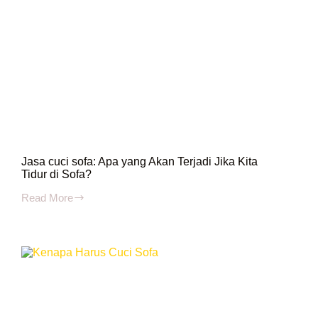
Jasa cuci sofa: Apa yang Akan Terjadi Jika Kita
Tidur di Sofa?
Read More
Jasa
cuci
sofa:
Apa
yang
Akan
Terjadi
Jika
Kita
Tidur