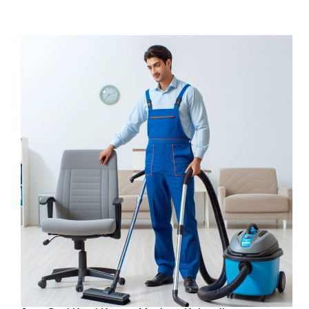
Kasur,
Apa
itu?