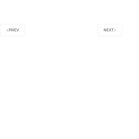
KASUR
BIAR
AUTO
TIDUR
NYENYAK
PREV
NEXT