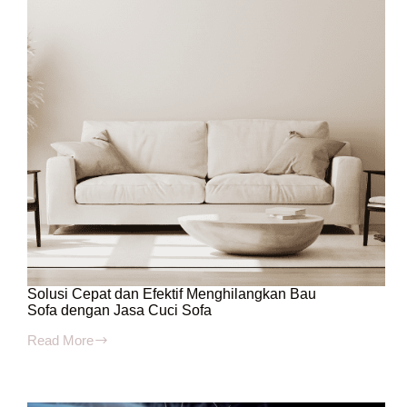
Anti
Bakteri
dan
Aman
untuk
Keluarga
Solusi Cepat dan Efektif Menghilangkan Bau
Sofa dengan Jasa Cuci Sofa
Read More
Solusi
Cepat
dan
Efektif